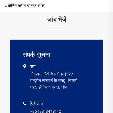
वॉशिंग मशीन चाइल्ड लॉक
जांच भेजें
संपर्क सूचना
पता

लोंगशान औद्योगिक क्षेत्र (329
राष्ट्रीय राजमार्ग के पास), सिक्सी
शहर, झेजियांग प्रांत, चीन
टेलीफोन

+86-13818449140