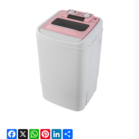
Facebook
X
WhatsApp
Pinterest
LinkedIn
Share