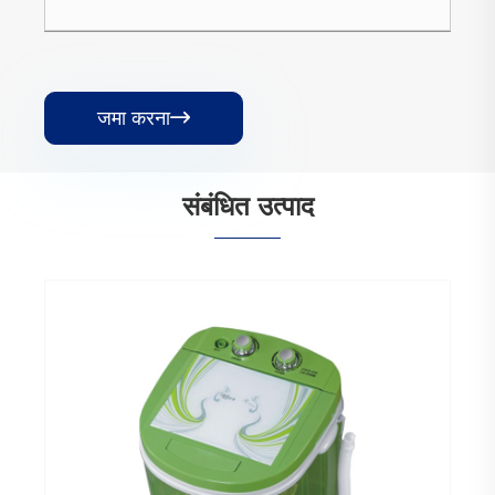
जमा करना

संबंधित उत्पाद