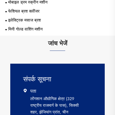
मोबाइल ड्रम स्क्रीन मशीन
फेशियल ब्रश क्लींजर
इलेक्ट्रिक मसाज ब्रश
मिनी गोल्ड वाशिंग मशीन
जांच भेजें
संपर्क सूचना
पता

लोंगशान औद्योगिक क्षेत्र (329
राष्ट्रीय राजमार्ग के पास), सिक्सी
शहर, झेजियांग प्रांत, चीन