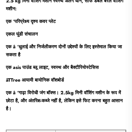
2.5 kg मिनी वॉशिंग मशीन स्वस्थ अलग धोने, साफ डबल बैरल वॉशिंग
मशीन:
एक ‘परिप्रेक्ष्य दृश्य कवर प्लेट
एकल घुंडी संचालन
एक â ‘धुलाई और निर्जलीकरण दोनों उद्देश्यों के लिए इस्तेमाल किया जा
सकता है
एक asis पाउंड ब्लू लाइट, स्वस्थ और बैक्टीरियोस्टेसिस
âTTree आयामी बायोनिक वॉशबोर्ड
एक â ‘गाढ़ा विरोधी जंग बॉक्स। 2.5kg मिनी वॉशिंग मशीन के रूप में
छोटा है, और अंतरिक्ष-कब्जे नहीं है, लेकिन इसे फिट करना बहुत आसान
है।