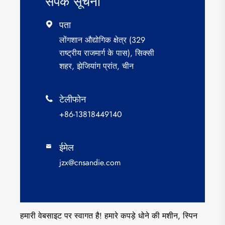
संपर्क सूचना
पता

लोंगशान औद्योगिक क्षेत्र (329
राष्ट्रीय राजमार्ग के पास), सिक्सी
शहर, झेजियांग प्रांत, चीन
टेलीफोन

+86-13818449140
ईमेल

jzx@cnsandie.com
हमारी वेबसाइट पर स्वागत है! हमारे कपड़े धोने की मशीन, स्पिन