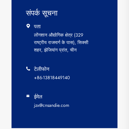
संपर्क सूचना
पता

लोंगशान औद्योगिक क्षेत्र (329
राष्ट्रीय राजमार्ग के पास), सिक्सी
शहर, झेजियांग प्रांत, चीन
टेलीफोन

+86-13818449140
ईमेल

jzx@cnsandie.com