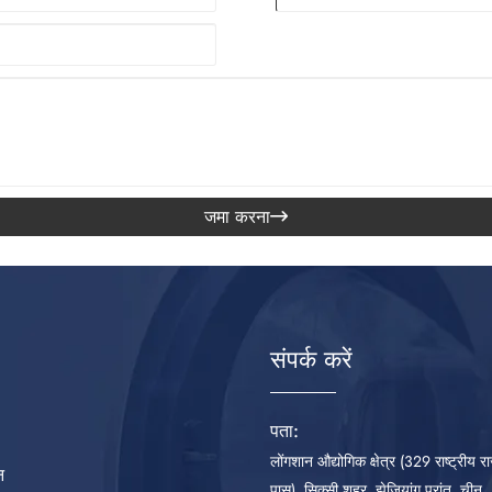
जमा करना

संपर्क करें
पता:
लोंगशान औद्योगिक क्षेत्र (329 राष्ट्रीय रा
न
पास), सिक्सी शहर, झेजियांग प्रांत, चीन