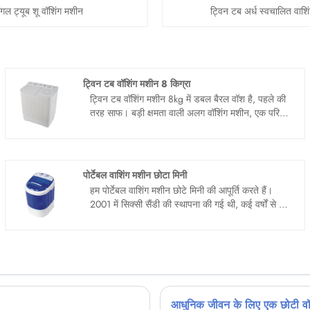
ंगल ट्यूब शू वॉशिंग मशीन
ट्विन टब अर्ध स्वचालित वाशि
ट्विन टब वॉशिंग मशीन 8 किग्रा
ट्विन टब वॉशिंग मशीन 8kg में डबल बैरल वॉश है, पहले की
तरह साफ। बड़ी क्षमता वाली अलग वॉशिंग मशीन, एक परिवार
के कपड़े आसानी से धोए जा सकते हैं। पानी, बिजली और
समय की बचत के साथ बड़े कपड़ों को चमगादड़ों में धोने की
जरूरत नहीं है। एक पूरे परिवार के कपड़े संभाल सकता है।
धुलाई और निर्जलीकरण के लिए डबल बैरल, साफ और कोई
पोर्टेबल वाशिंग मशीन छोटा मिनी
अवशेष नहीं। पारंपरिक वाशिंग मशीन से अलग, धुलाई और
हम पोर्टेबल वाशिंग मशीन छोटे मिनी की आपूर्ति करते हैं।
सुखाने को अलग-अलग क्षेत्रों में प्रभावी ढंग से धोने के
2001 में सिक्सी सैंडी की स्थापना की गई थी, कई वर्षों से कई
अवशेषों और माध्यमिक प्रदूषण से बचने के लिए किया जा
देशों को कवर करते हुए, वाशिंग मशीन बनाने के लिए खुद को
सकता है, जो स्वच्छ और स्वच्छ है।
समर्पित किया गया था। हम चीन में अपने दीर्घकालिक व्यापार
भागीदार बनने की उम्मीद कर रहे हैं ......
आधुनिक जीवन के लिए एक छोटी वॉश