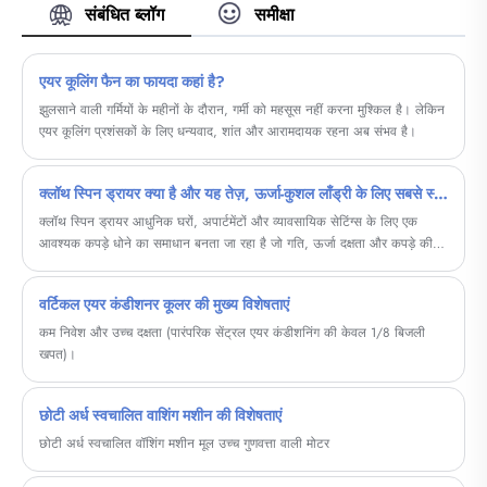
संबंधित ब्लॉग
समीक्षा
दीर्घकालिक व्यापार भागीदार बनने की उम्मीद कर रहे हैं
......
एयर कूलिंग फैन का फायदा कहां है?
झुलसाने वाली गर्मियों के महीनों के दौरान, गर्मी को महसूस नहीं करना मुश्किल है। लेकिन
एयर कूलिंग प्रशंसकों के लिए धन्यवाद, शांत और आरामदायक रहना अब संभव है।
क्लॉथ स्पिन ड्रायर क्या है और यह तेज़, ऊर्जा-कुशल लाँड्री के लिए सबसे स्मार्ट विकल्प क्यों है?
क्लॉथ स्पिन ड्रायर आधुनिक घरों, अपार्टमेंटों और व्यावसायिक सेटिंग्स के लिए एक
आवश्यक कपड़े धोने का समाधान बनता जा रहा है जो गति, ऊर्जा दक्षता और कपड़े की
देखभाल को महत्व देता है। पारंपरिक टम्बल ड्रायर के विपरीत, स्पिन ड्रायर उच्च गति
केन्द्रापसारक बल का उपयोग करके अतिरिक्त पानी हटाते हैं, जिससे न्यूनतम बिजली की
वर्टिकल एयर कंडीशनर कूलर की मुख्य विशेषताएं
खपत करते हुए सुखाने का समय नाटकीय रूप से कम हो जाता है।
कम निवेश और उच्च दक्षता (पारंपरिक सेंट्रल एयर कंडीशनिंग की केवल 1/8 बिजली
खपत)।
छोटी अर्ध स्वचालित वाशिंग मशीन की विशेषताएं
छोटी अर्ध स्वचालित वॉशिंग मशीन मूल उच्च गुणवत्ता वाली मोटर