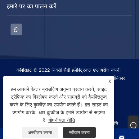
हमारे पर का पालन करें
कॉपीराइट © 2022 सिक्सी सैंडी इलेक्ट्रिकल एप्लायंसेज कंपनी
लिमिटेड। वॉशिंग मशीन, स्पिन ड्रायर, एयर कूलिंग फैन सर्वाधिकार
X
सुरक्षित।
हम आपको बेहतर ब्राउज़िंग अनुभव प्रदान करने, साइट
ट्रैफ़िक का विश्लेषण करने और सामग्री को वैयक्तिकृत
करने के लिए कुकीज़ का उपयोग करते हैं। इस साइट का
उपयोग करके, आप कुकीज़ के हमारे उपयोग से सहमत
हैं।
गोपनीयता नीति
Links
Sitemap
RSS
XML
गोपनीयता नीति
अस्वीकार करना
स्वीकार करना



